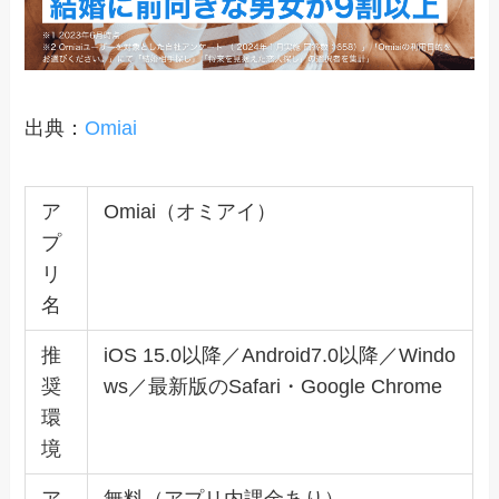
出典：
Omiai
ア
Omiai（オミアイ）
プ
リ
名
推
iOS 15.0以降／Android7.0以降／Windo
奨
ws／最新版のSafari・Google Chrome
環
境
ア
無料（アプリ内課金あり）