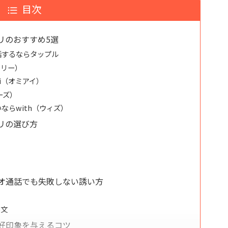
目次
リのおすすめ5選
話するならタップル
スリー）
i（オミアイ）
ーズ）
ならwith（ウィズ）
リの選び方
オ通話でも失敗しない誘い方
例文
好印象を与えるコツ