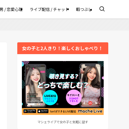
男 / 恋愛心理
ライブ配信 / チャット
暇つぶし
女の子と2人きり！楽しくおしゃべり！
マシェライブで女の子と気軽に話す