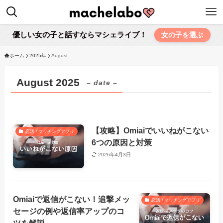
優しい女の子と話すならマシェライブ！
女の子を選ぶ
ホーム
2025年
August
August 2025
– date –
【攻略】Omiaiでいいねがこない
恋活 / マッチングアプリ
6つの原因と対策
2026年4月3日
Omiaiで返信がこない！追撃メッ
恋活 / マッチングアプリ
セージの例や返信率アップのコ
ツを解説