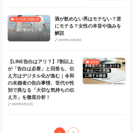
酒が飲めない男はモテない？逆
モテる男 / 恋愛心理
にモテる？女性の本音や強みを
解説
2025年12月28日
【LINE告白はアリ？】7割以上
未分類
が「告白は必要」と回答も、伝
え方はデジタル化が進む｜令和
の未婚者の告白事情、世代や性
別で異なる「大切な気持ちの伝
え方」を徹底分析！
2025年8月12日