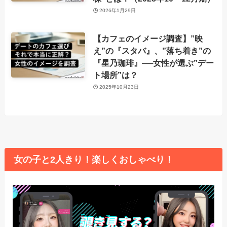
2026年1月29日
【カフェのイメージ調査】”映
え”の『スタバ』、”落ち着き”の
『星乃珈琲』──女性が選ぶ”デー
ト場所”は？
2025年10月23日
女の子と2人きり！楽しくおしゃべり！