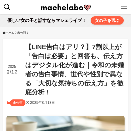
優しい女の子と話すならマシェライブ！
女の子を選ぶ
ホーム
未分類
【LINE告白はアリ？】7割以上が
「告白は必要」と回答も、伝え方
はデジタル化が進む｜令和の未婚
2025
8/12
者の告白事情、世代や性別で異な
る「大切な気持ちの伝え方」を徹
底分析！
2025年8月13日
未分類