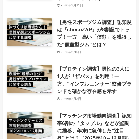
2026年2月11日
【男性スポーツジム調査】認知度
は『chocoZAP』が8割超でトッ
プ！一方、高い「信頼」を獲得し
た“個室型ジム”とは？
2026年2月5日
【プロテイン調査】男性の3人に
1人が『ザバス』を利用！一
方、“インフルエンサー”監修ブラ
ンドも確かな存在感を示す
2026年2月3日
【マッチング市場動向調査】認知
率6割の『タップル』などが堅調
に推移、年末に急伸した“注目
株”とは？（2025年10～12月期）