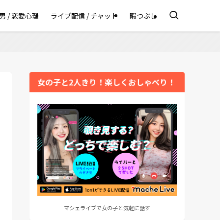
男 / 恋愛心理
ライブ配信 / チャット
暇つぶし
女の子と2人きり！楽しくおしゃべり！
マシェライブで女の子と気軽に話す