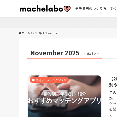
モテる男のつくり方、すべ
ホーム
2025年
November
November 2025
– date –
【
恋活 / マッチングアプリ
別
この
か、
ゲッ
を踏
20