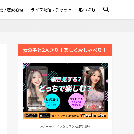
男 / 恋愛心理
ライブ配信 / チャット
暇つぶし
女の子と2人きり！楽しくおしゃべり！
マシェライブで女の子と気軽に話す