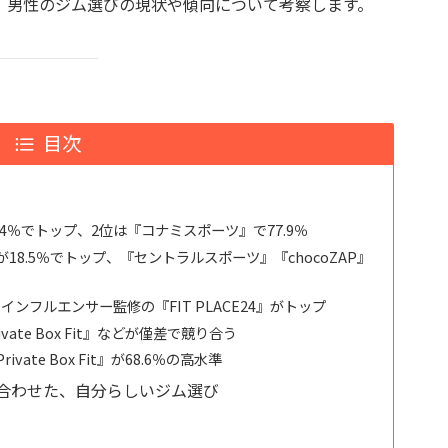
、男性のジム選びの現状や傾向について考察します。
目次
6.4％でトップ、2位は『コナミスポーツ』で77.9％
18.5％でトップ、『セントラルスポーツ』『chocoZAP』
ンフルエンサー監修の『FIT PLACE24』がトップ
ate Box Fit』などが僅差で競り合う
ate Box Fit』が68.6％の高水準
合わせた、自分らしいジム選び