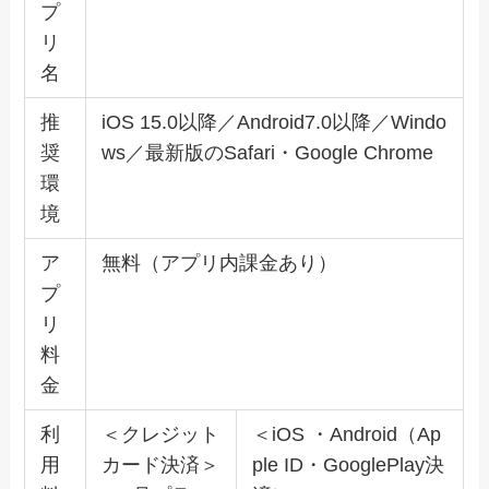
プ
リ
名
推
iOS 15.0以降／Android7.0以降／Windo
奨
ws／最新版のSafari・Google Chrome
環
境
ア
無料（アプリ内課金あり）
プ
リ
料
金
利
＜クレジット
＜iOS ・Android（Ap
用
カード決済＞
ple ID・GooglePlay決