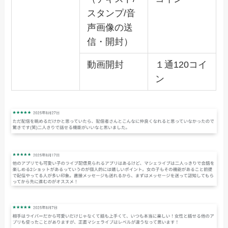
スタンプ/音
声画像の送
信・開封）
動画開封
１通120コイ
ン