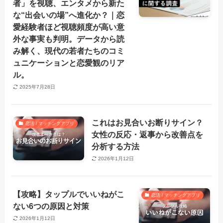
者」を視聴、エンタメから新た
な“出会いの場”へ進化か？｜恋
愛経験者ほど視聴頻度が高い意
外な事実も判明。データから読
み解く、現代の若者たちのコミ
ュニケーションと恋愛観のリア
ル。
2025年7月28日
これはお見合いお断りサイン？
恋活 / マッチングアプリ
女性の反応・返事から改善点を
分析する方法
2026年1月12日
【攻略】タップルでいいねがこ
恋活 / マッチングアプリ
ない6つの原因と対策
2026年1月12日